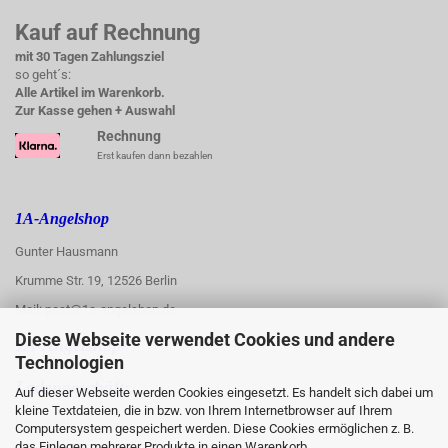
Kauf auf Rechnung
mit 30 Tagen Zahlungsziel
so geht´s:
Alle Artikel im Warenkorb.
Zur Kasse gehen + Auswahl
Rechnung
Erst kaufen dann bezahlen
1A-Angelshop
Gunter Hausmann
Krumme Str. 19, 12526 Berlin
Mail: post@1a-angelshop.de
Diese Webseite verwendet Cookies und andere
1A-Angelshop-
Technologien
:
Ladengeschäft:
Auf dieser Webseite werden Cookies eingesetzt. Es handelt sich dabei um
kleine Textdateien, die in bzw. von Ihrem Internetbrowser auf Ihrem
Regattastr. 66
Computersystem gespeichert werden. Diese Cookies ermöglichen z. B.
das Einlegen mehrerer Produkte in einen Warenkorb.