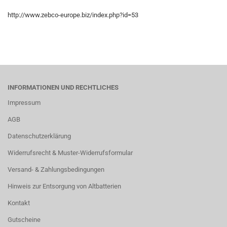
http://www.zebco-europe.biz/index.php?id=53
INFORMATIONEN UND RECHTLICHES
Impressum
AGB
Datenschutzerklärung
Widerrufsrecht & Muster-Widerrufsformular
Versand- & Zahlungsbedingungen
Hinweis zur Entsorgung von Altbatterien
Kontakt
Gutscheine