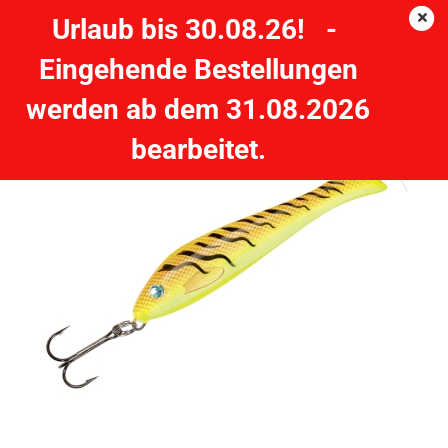
Urlaub bis 30.08.26! -
Eingehende Bestellungen
DEGA PILKER CASTER gelb/UV-orange - 75g
werden ab dem 31.08.2026
DEGA
bearbeitet.