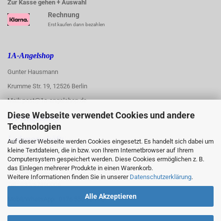
Zur Kasse gehen + Auswahl
Rechnung
Erst kaufen dann bezahlen
1A-Angelshop
Gunter Hausmann
Krumme Str. 19, 12526 Berlin
Mail: post@1a-angelshop.de
Diese Webseite verwendet Cookies und andere
1A-Angelshop-
Technologien
:
Ladengeschäft:
Auf dieser Webseite werden Cookies eingesetzt. Es handelt sich dabei um
kleine Textdateien, die in bzw. von Ihrem Internetbrowser auf Ihrem
Regattastr. 66
Computersystem gespeichert werden. Diese Cookies ermöglichen z. B.
das Einlegen mehrerer Produkte in einen Warenkorb.
12527 Berlin
Weitere Informationen finden Sie in unserer
Datenschutzerklärung
.
Tel.: 030/67890006
Alle Akzeptieren
Mobil/WhatsApp: 0176 550 90 773