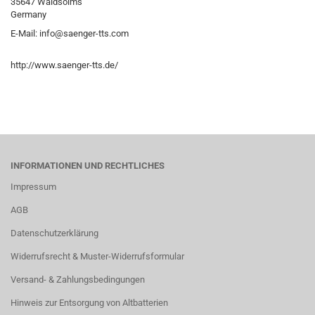
35647 Waldsolms
Germany
E-Mail: info@saenger-tts.com
http://www.saenger-tts.de/
INFORMATIONEN UND RECHTLICHES
Impressum
AGB
Datenschutzerklärung
Widerrufsrecht & Muster-Widerrufsformular
Versand- & Zahlungsbedingungen
Hinweis zur Entsorgung von Altbatterien