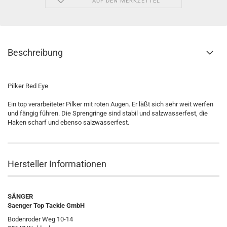
AUF DEN MERKZETTEL
Beschreibung
Pilker Red Eye
Ein top verarbeiteter Pilker mit roten Augen. Er läßt sich sehr weit werfen
und fängig führen. Die Sprengringe sind stabil und salzwasserfest, die
Haken scharf und ebenso salzwasserfest.
Hersteller Informationen
SÄNGER
Saenger Top Tackle GmbH
Bodenroder Weg 10-14