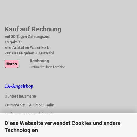
Kauf auf Rechnung
mit 30 Tagen Zahlungsziel
so geht´s:
Alle Artikel im Warenkorb.
Zur Kasse gehen + Auswahl
Rechnung
Erst kaufen dann bezahlen
1A-Angelshop
Gunter Hausmann
Krumme Str. 19, 12526 Berlin
Mail: post@1a-angelshop.de
Diese Webseite verwendet Cookies und andere
1A-Angelshop-
Technologien