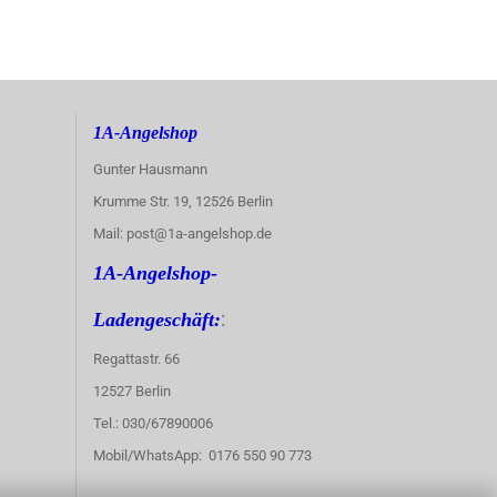
1A-Angelshop
Gunter Hausmann
Krumme Str. 19, 12526 Berlin
Mail: post@1a-angelshop.de
1A-Angelshop-
:
Ladengeschäft:
Regattastr. 66
12527 Berlin
Tel.: 030/67890006
Mobil/WhatsApp: 0176 550 90 773