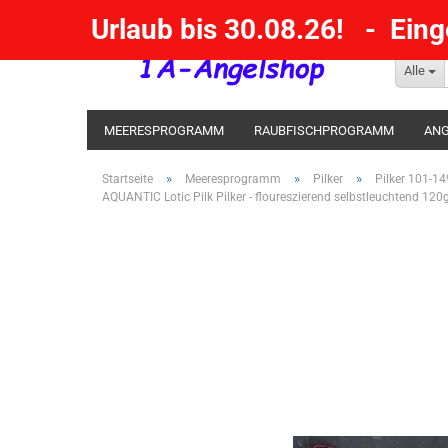
Urlaub bis 30.08.26! - Ein
Alle
MEERESPROGRAMM
RAUBFISCHPROGRAMM
ANG
KESCHER / SENKE / GAFF
POSEN SBIRULINOS
BL
»
»
»
Startseite
Meeresprogramm
Pilker
Pilker 101-
AQUANTIC Lotic Pilk Pilker - floureszierend selbstleuchtend 120
MESSER UND MEHR
RÄUCHERNN / OUTDOOR / BBQ