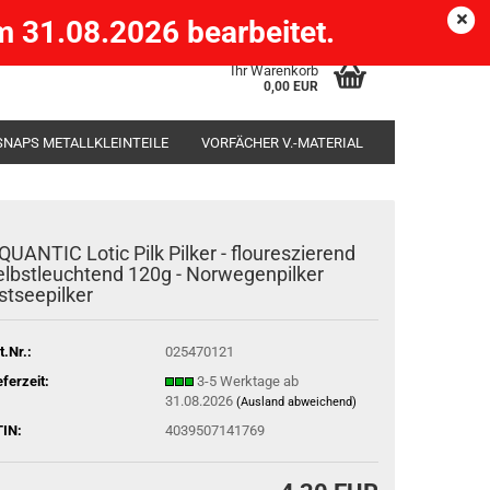
Köpenick )
eMail
Kundenlogin
Merkzettel
 31.08.2026 bearbeitet.
Ihr Warenkorb
0,00 EUR
SNAPS METALLKLEINTEILE
VORFÄCHER V.-MATERIAL
SÄCKE
RUTENHALTER STÄNDER ROD-POD
QUANTIC Lotic Pilk Pilker - floureszierend
elbstleuchtend 120g - Norwegenpilker
stseepilker
t.Nr.:
025470121
eferzeit:
3-5 Werktage ab
31.08.2026
(Ausland abweichend)
IN:
4039507141769