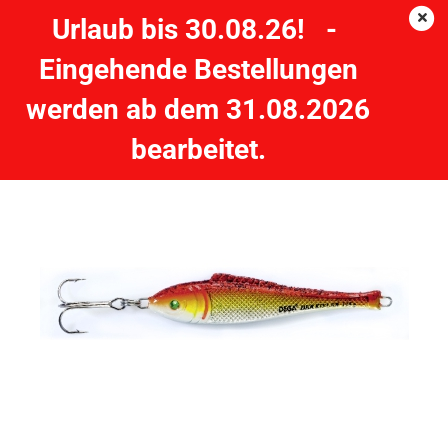
Urlaub bis 30.08.26! -
Eingehende Bestellungen
DEGA Pilker Der Kieler II - Rot-Gelb-Silber - 100g
werden ab dem 31.08.2026
DEGA
bearbeitet.