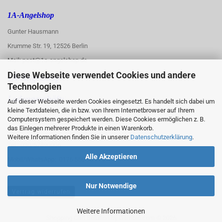
1A-Angelshop
Gunter Hausmann
Krumme Str. 19, 12526 Berlin
Mail: post@1a-angelshop.de
Diese Webseite verwendet Cookies und andere
1A-Angelshop-
Technologien
:
Ladengeschäft:
Auf dieser Webseite werden Cookies eingesetzt. Es handelt sich dabei um
kleine Textdateien, die in bzw. von Ihrem Internetbrowser auf Ihrem
Regattastr. 66
Computersystem gespeichert werden. Diese Cookies ermöglichen z. B.
das Einlegen mehrerer Produkte in einen Warenkorb.
12527 Berlin
Weitere Informationen finden Sie in unserer
Datenschutzerklärung
.
Tel.: 030/67890006
Alle Akzeptieren
Mobil/WhatsApp: 0176 550 90 773
Nur Notwendige
Vertrag widerrufen
Weitere Informationen
Shopping Cart Solution
by Gambio.com © 2026