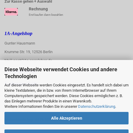
Zur Kasse gehen + Auswahl
Rechnung
Erst kaufen dann bezahlen
1A-Angelshop
Gunter Hausmann
Krumme Str. 19, 12526 Berlin
Mail: post@1a-angelshop.de
Diese Webseite verwendet Cookies und andere
1A-Angelshop-
Technologien
:
Ladengeschäft:
Auf dieser Webseite werden Cookies eingesetzt. Es handelt sich dabei um
kleine Textdateien, die in bzw. von Ihrem Internetbrowser auf Ihrem
Regattastr. 66
Computersystem gespeichert werden. Diese Cookies ermöglichen z. B.
das Einlegen mehrerer Produkte in einen Warenkorb.
12527 Berlin
Weitere Informationen finden Sie in unserer
Datenschutzerklärung
.
Tel.: 030/67890006
Alle Akzeptieren
Mobil/WhatsApp: 0176 550 90 773