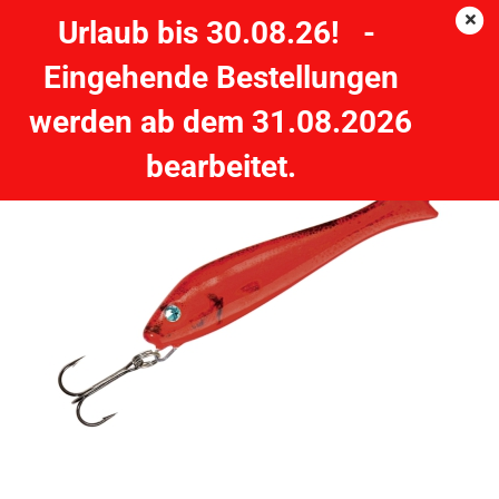
Urlaub bis 30.08.26! -
Eingehende Bestellungen
DEGA PILKER CASTER rot/UV-schwarz - 100g
werden ab dem 31.08.2026
DEGA
bearbeitet.