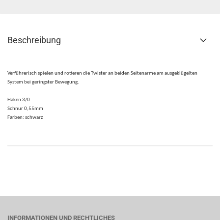
Beschreibung
Verführ
­erisch spielen und rotieren die Twister an beiden Seitenarme am aus­geklügelten
System bei geringster Bewegung.
Haken 3/0
Schnur 0,55mm
Farben: schwarz
INFORMATIONEN UND RECHTLICHES