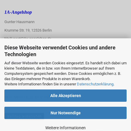
1A-Angelshop
Gunter Hausmann
Krumme Str. 19, 12526 Berlin
Mail: post@1a-angelshop.de
Diese Webseite verwendet Cookies und andere
1A-Angelshop-
Technologien
:
Ladengeschäft:
Auf dieser Webseite werden Cookies eingesetzt. Es handelt sich dabei um
kleine Textdateien, die in bzw. von Ihrem Internetbrowser auf Ihrem
Regattastr. 66
Computersystem gespeichert werden. Diese Cookies ermöglichen z. B.
das Einlegen mehrerer Produkte in einen Warenkorb.
12527 Berlin
Weitere Informationen finden Sie in unserer
Datenschutzerklärung
.
Tel.: 030/67890006
Alle Akzeptieren
Mobil/WhatsApp: 0176 550 90 773
Nur Notwendige
Vertrag widerrufen
Weitere Informationen