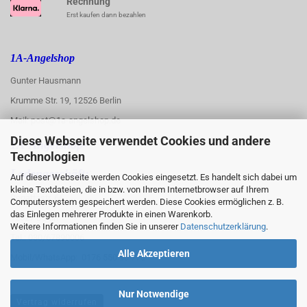
Rechnung
Erst kaufen dann bezahlen
1A-Angelshop
Gunter Hausmann
Krumme Str. 19, 12526 Berlin
Mail: post@1a-angelshop.de
Diese Webseite verwendet Cookies und andere
1A-Angelshop-
Technologien
:
Ladengeschäft:
Auf dieser Webseite werden Cookies eingesetzt. Es handelt sich dabei um
kleine Textdateien, die in bzw. von Ihrem Internetbrowser auf Ihrem
Regattastr. 66
Computersystem gespeichert werden. Diese Cookies ermöglichen z. B.
das Einlegen mehrerer Produkte in einen Warenkorb.
12527 Berlin
Weitere Informationen finden Sie in unserer
Datenschutzerklärung
.
Tel.: 030/67890006
Alle Akzeptieren
Mobil/WhatsApp: 0176 550 90 773
Nur Notwendige
Vertrag widerrufen