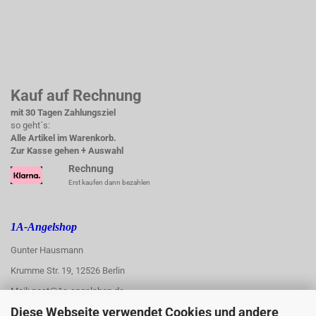
Kauf auf Rechnung
mit 30 Tagen Zahlungsziel
so geht´s:
Alle Artikel im Warenkorb.
Zur Kasse gehen + Auswahl
Rechnung
Erst kaufen dann bezahlen
1A-Angelshop
Gunter Hausmann
Krumme Str. 19, 12526 Berlin
Mail: post@1a-angelshop.de
Diese Webseite verwendet Cookies und andere