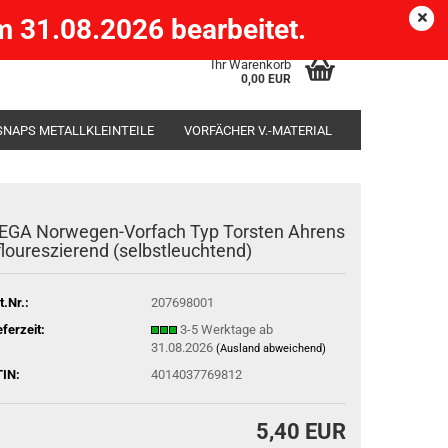
Köpenick )
eMail
Kundenlogin
Merkzettel
 31.08.2026 bearbeitet.
Ihr Warenkorb
0,00 EUR
SNAPS METALLKLEINTEILE
VORFÄCHER V.-MATERIAL
SÄCKE
RUTENHALTER STÄNDER ROD-POD
EGA Norwegen-Vorfach Typ Torsten Ahrens
 floureszierend (selbstleuchtend)
t.Nr.:
207698001
eferzeit:
3-5 Werktage ab
31.08.2026
(Ausland abweichend)
IN:
4014037769812
5,40 EUR