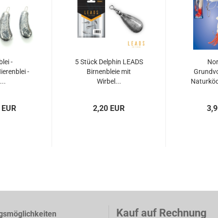
lei -
5 Stück Delphin LEADS
No
ierenblei -
Birnenbleie mit
Grundvo
..
Wirbel...
Naturköd
0 EUR
2,20 EUR
3,
Kauf auf Rechnung
gsmöglichkeiten