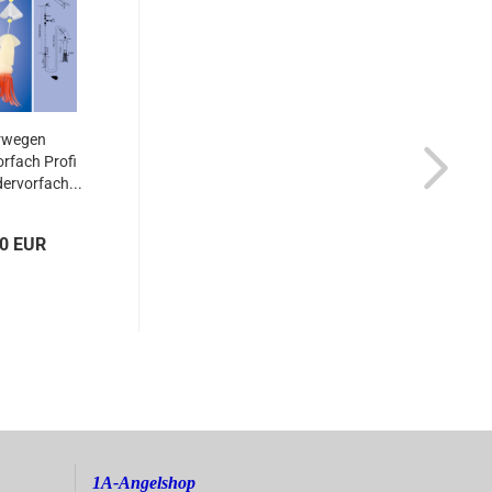
rwegen
rfach Profi
ervorfach...
90 EUR
1A-Angelshop