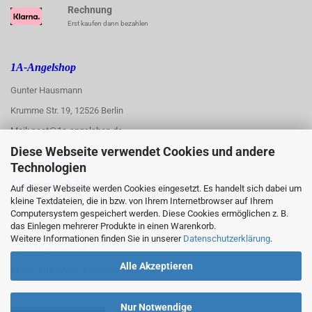
Rechnung
Erst kaufen dann bezahlen
1A-Angelshop
Gunter Hausmann
Krumme Str. 19, 12526 Berlin
Mail: post@1a-angelshop.de
Diese Webseite verwendet Cookies und andere
1A-Angelshop-
Technologien
:
Ladengeschäft:
Auf dieser Webseite werden Cookies eingesetzt. Es handelt sich dabei um
kleine Textdateien, die in bzw. von Ihrem Internetbrowser auf Ihrem
Regattastr. 66
Computersystem gespeichert werden. Diese Cookies ermöglichen z. B.
das Einlegen mehrerer Produkte in einen Warenkorb.
12527 Berlin
Weitere Informationen finden Sie in unserer
Datenschutzerklärung
.
Tel.: 030/67890006
Alle Akzeptieren
Mobil/WhatsApp: 0176 550 90 773
Nur Notwendige