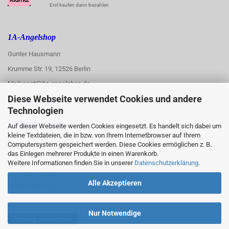
Erst kaufen dann bezahlen
1A-Angelshop
Gunter Hausmann
Krumme Str. 19, 12526 Berlin
Mail: post@1a-angelshop.de
Diese Webseite verwendet Cookies und andere
1A-Angelshop-
Technologien
:
Ladengeschäft:
Auf dieser Webseite werden Cookies eingesetzt. Es handelt sich dabei um
kleine Textdateien, die in bzw. von Ihrem Internetbrowser auf Ihrem
Regattastr. 66
Computersystem gespeichert werden. Diese Cookies ermöglichen z. B.
das Einlegen mehrerer Produkte in einen Warenkorb.
12527 Berlin
Weitere Informationen finden Sie in unserer
Datenschutzerklärung
.
Tel.: 030/67890006
Alle Akzeptieren
Mobil/WhatsApp: 0176 550 90 773
Nur Notwendige
Vertrag widerrufen