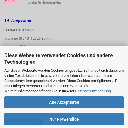
Erst kaufen dann bezahlen
1A-Angelshop
Gunter Hausmann
Krumme Str. 19, 12526 Berlin
Mail: post@1a-angelshop.de
Diese Webseite verwendet Cookies und andere
1A-Angelshop-
Technologien
:
Ladengeschäft:
Auf dieser Webseite werden Cookies eingesetzt. Es handelt sich dabei um
kleine Textdateien, die in bzw. von Ihrem Internetbrowser auf Ihrem
Regattastr. 66
Computersystem gespeichert werden. Diese Cookies ermöglichen z. B.
das Einlegen mehrerer Produkte in einen Warenkorb.
12527 Berlin
Weitere Informationen finden Sie in unserer
Datenschutzerklärung
.
Tel.: 030/67890006
Alle Akzeptieren
Mobil/WhatsApp: 0176 550 90 773
Nur Notwendige
Vertrag widerrufen