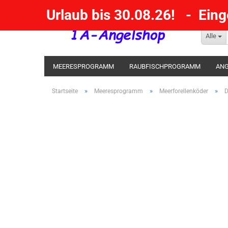
Urlaub bis 30.08.26! - Ein
Alle
MEERESPROGRAMM
RAUBFISCHPROGRAMM
ANG
KESCHER / SENKE / GAFF
POSEN SBIRULINOS
BL
»
»
»
Startseite
Meeresprogramm
Meerforellenköder
D
MESSER UND MEHR
RÄUCHERNN / OUTDOOR / BBQ