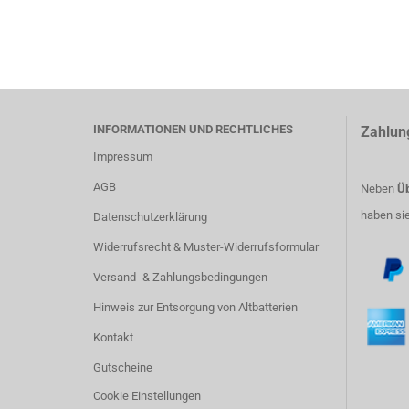
INFORMATIONEN UND RECHTLICHES
Zahlun
Impressum
AGB
Neben
Üb
haben si
Datenschutzerklärung
Widerrufsrecht & Muster-Widerrufsformular
Versand- & Zahlungsbedingungen
Hinweis zur Entsorgung von Altbatterien
Kontakt
Gutscheine
Cookie Einstellungen