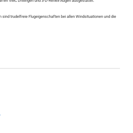
arfen VMC Drillingen und 3-D-Reflex-Augen ausgestattet.
n sind trudelfreie Flugeigenschaften bei allen Windsituationen und die
/