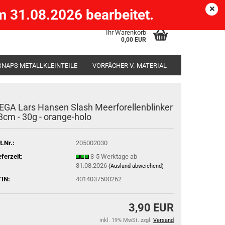
Köpenick )
eMail
Kundenlogin
Merkzettel
 31.08.2026 bearbeitet.
Ihr Warenkorb
0,00 EUR
SNAPS METALLKLEINTEILE
VORFÄCHER V.-MATERIAL
SÄCKE
RUTENHALTER STÄNDER ROD-POD
EGA Lars Hansen Slash Meerforellenblinker
3cm - 30g - orange-holo
t.Nr.:
205002030
eferzeit:
3-5 Werktage ab
31.08.2026
(Ausland abweichend)
IN:
4014037500262
3,90 EUR
inkl. 19% MwSt. zzgl.
Versand