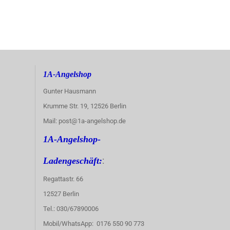
1A-Angelshop
Gunter Hausmann
Krumme Str. 19, 12526 Berlin
Mail: post@1a-angelshop.de
1A-Angelshop-
:
Ladengeschäft:
Regattastr. 66
12527 Berlin
Tel.: 030/67890006
Mobil/WhatsApp: 0176 550 90 773