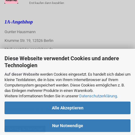
Erst kaufen dann bezahlen
1A-Angelshop
Gunter Hausmann
Krumme Str. 19, 12526 Berlin
Mail: post@1a-angelshop.de
Diese Webseite verwendet Cookies und andere
1A-Angelshop-
Technologien
:
Ladengeschäft:
Auf dieser Webseite werden Cookies eingesetzt. Es handelt sich dabei um
kleine Textdateien, die in bzw. von Ihrem Internetbrowser auf Ihrem
Regattastr. 66
Computersystem gespeichert werden. Diese Cookies ermöglichen z. B.
das Einlegen mehrerer Produkte in einen Warenkorb.
12527 Berlin
Weitere Informationen finden Sie in unserer
Datenschutzerklärung
.
Tel.: 030/67890006
Alle Akzeptieren
Mobil/WhatsApp: 0176 550 90 773
Nur Notwendige
Vertrag widerrufen