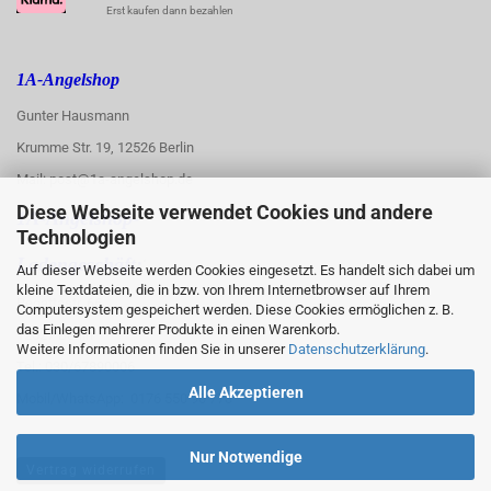
Erst kaufen dann bezahlen
1A-Angelshop
Gunter Hausmann
Krumme Str. 19, 12526 Berlin
Mail: post@1a-angelshop.de
Diese Webseite verwendet Cookies und andere
1A-Angelshop-
Technologien
:
Ladengeschäft:
Auf dieser Webseite werden Cookies eingesetzt. Es handelt sich dabei um
kleine Textdateien, die in bzw. von Ihrem Internetbrowser auf Ihrem
Regattastr. 66
Computersystem gespeichert werden. Diese Cookies ermöglichen z. B.
das Einlegen mehrerer Produkte in einen Warenkorb.
12527 Berlin
Weitere Informationen finden Sie in unserer
Datenschutzerklärung
.
Tel.: 030/67890006
Alle Akzeptieren
Mobil/WhatsApp: 0176 550 90 773
Nur Notwendige
Vertrag widerrufen