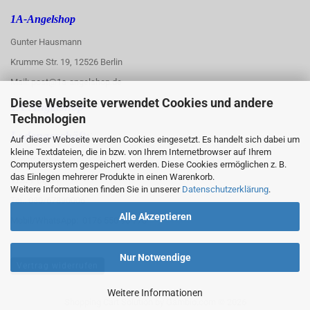
1A-Angelshop
Gunter Hausmann
Krumme Str. 19, 12526 Berlin
Mail: post@1a-angelshop.de
Diese Webseite verwendet Cookies und andere
1A-Angelshop-
Technologien
:
Ladengeschäft:
Auf dieser Webseite werden Cookies eingesetzt. Es handelt sich dabei um
kleine Textdateien, die in bzw. von Ihrem Internetbrowser auf Ihrem
Regattastr. 66
Computersystem gespeichert werden. Diese Cookies ermöglichen z. B.
das Einlegen mehrerer Produkte in einen Warenkorb.
12527 Berlin
Weitere Informationen finden Sie in unserer
Datenschutzerklärung
.
Tel.: 030/67890006
Alle Akzeptieren
Mobil/WhatsApp: 0176 550 90 773
Nur Notwendige
Vertrag widerrufen
Weitere Informationen
Shopping Cart Solution
by Gambio.com © 2026