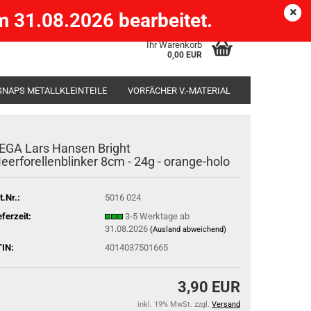
Köpenick )
eMail
Kundenlogin
Merkzettel
 31.08.2026 bearbeitet.
Ihr Warenkorb
0,00 EUR
SNAPS METALLKLEINTEILE
VORFÄCHER V.-MATERIAL
SÄCKE
RUTENHALTER STÄNDER ROD-POD
EGA Lars Hansen Bright
eerforellenblinker 8cm - 24g - orange-holo
t.Nr.:
5016 024
eferzeit:
3-5 Werktage ab
31.08.2026
(Ausland abweichend)
IN:
4014037501665
3,90 EUR
inkl. 19% MwSt. zzgl.
Versand