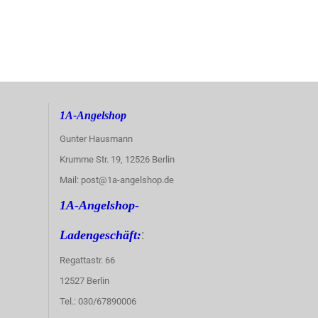
1A-Angelshop
Gunter Hausmann
Krumme Str. 19, 12526 Berlin
Mail: post@1a-angelshop.de
1A-Angelshop-
:
Ladengeschäft:
Regattastr. 66
12527 Berlin
Tel.: 030/67890006