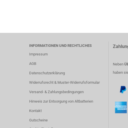
INFORMATIONEN UND RECHTLICHES
Zahlun
Impressum
AGB
Neben
Üb
haben si
Datenschutzerklärung
Widerrufsrecht & Muster-Widerrufsformular
Versand- & Zahlungsbedingungen
Hinweis zur Entsorgung von Altbatterien
Kontakt
Gutscheine