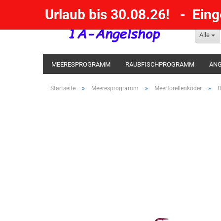
Urlaub bis 30.08.26! - Ein
Alle
MEERESPROGRAMM
RAUBFISCHPROGRAMM
ANG
KESCHER / SENKE / GAFF
POSEN SBIRULINOS
BL
»
»
»
Startseite
Meeresprogramm
Meerforellenköder
D
MESSER UND MEHR
RÄUCHERNN / OUTDOOR / BBQ