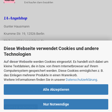
Erst kaufen dann bezahlen
1A-Angelshop
Gunter Hausmann
Krumme Str. 19, 12526 Berlin
Mail: post@1a-angelshop.de
Diese Webseite verwendet Cookies und andere
1A-Angelshop-
Technologien
:
Ladengeschäft:
Auf dieser Webseite werden Cookies eingesetzt. Es handelt sich dabei um
kleine Textdateien, die in bzw. von Ihrem Internetbrowser auf Ihrem
Regattastr. 66
Computersystem gespeichert werden. Diese Cookies ermöglichen z. B.
das Einlegen mehrerer Produkte in einen Warenkorb.
12527 Berlin
Weitere Informationen finden Sie in unserer
Datenschutzerklärung
.
Tel.: 030/67890006
Alle Akzeptieren
Mobil/WhatsApp: 0176 550 90 773
Nur Notwendige
Vertrag widerrufen