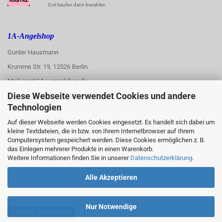
Erst kaufen dann bezahlen
1A-Angelshop
Gunter Hausmann
Krumme Str. 19, 12526 Berlin
Mail: post@1a-angelshop.de
Diese Webseite verwendet Cookies und andere
1A-Angelshop-
Technologien
:
Ladengeschäft:
Auf dieser Webseite werden Cookies eingesetzt. Es handelt sich dabei um
kleine Textdateien, die in bzw. von Ihrem Internetbrowser auf Ihrem
Regattastr. 66
Computersystem gespeichert werden. Diese Cookies ermöglichen z. B.
das Einlegen mehrerer Produkte in einen Warenkorb.
12527 Berlin
Weitere Informationen finden Sie in unserer
Datenschutzerklärung
.
Tel.: 030/67890006
Alle Akzeptieren
Mobil/WhatsApp: 0176 550 90 773
Nur Notwendige
Vertrag widerrufen