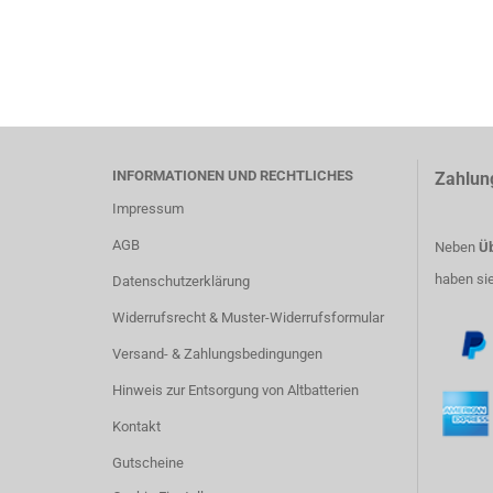
INFORMATIONEN UND RECHTLICHES
Zahlun
Impressum
AGB
Neben
Üb
haben si
Datenschutzerklärung
Widerrufsrecht & Muster-Widerrufsformular
Versand- & Zahlungsbedingungen
Hinweis zur Entsorgung von Altbatterien
Kontakt
Gutscheine