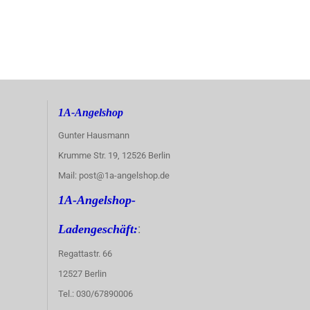
1A-Angelshop
Gunter Hausmann
Krumme Str. 19, 12526 Berlin
Mail: post@1a-angelshop.de
1A-Angelshop-
:
Ladengeschäft:
Regattastr. 66
12527 Berlin
Tel.: 030/67890006