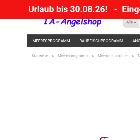
Urlaub bis 30.08.26! - Ein
Alle
MEERESPROGRAMM
RAUBFISCHPROGRAMM
ANG
KESCHER / SENKE / GAFF
POSEN SBIRULINOS
BL
»
»
»
Startseite
Meeresprogramm
Meerforellenköder
D
MESSER UND MEHR
RÄUCHERNN / OUTDOOR / BBQ