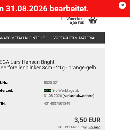
Köpenick )
eMail
Kundenlogin
Merkzettel
 31.08.2026 bearbeitet.
Ihr Warenkorb
0,00 EUR
SNAPS METALLKLEINTEILE
VORFÄCHER V.-MATERIAL
SÄCKE
RUTENHALTER STÄNDER ROD-POD
EGA Lars Hansen Bright
eerforellenblinker 8cm - 21g - orange-gelb
t.Nr.:
5020 021
eferzeit:
3-5 Werktage ab
31.08.2026
(Ausland abweichend)
IN:
4014037501849
3,50 EUR
inkl. 19% MwSt. zzgl.
Versand