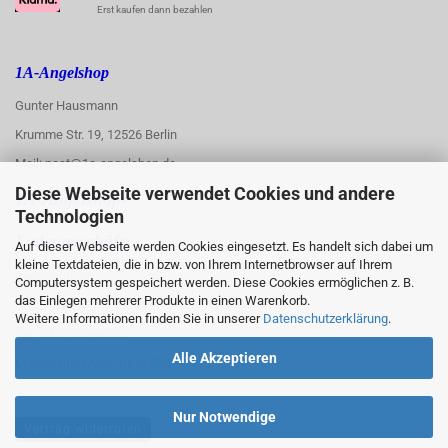
Erst kaufen dann bezahlen
1A-Angelshop
Gunter Hausmann
Krumme Str. 19, 12526 Berlin
Mail: post@1a-angelshop.de
Diese Webseite verwendet Cookies und andere
1A-Angelshop-
Technologien
:
Ladengeschäft:
Auf dieser Webseite werden Cookies eingesetzt. Es handelt sich dabei um
kleine Textdateien, die in bzw. von Ihrem Internetbrowser auf Ihrem
Regattastr. 66
Computersystem gespeichert werden. Diese Cookies ermöglichen z. B.
das Einlegen mehrerer Produkte in einen Warenkorb.
12527 Berlin
Weitere Informationen finden Sie in unserer
Datenschutzerklärung
.
Tel.: 030/67890006
Alle Akzeptieren
Mobil/WhatsApp: 0176 550 90 773
Nur Notwendige
Vertrag widerrufen