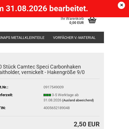
Köpenick )
eMail
Kundenlogin
Merkzettel
 31.08.2026 bearbeitet.
Ihr Warenkorb
0,00 EUR
SNAPS METALLKLEINTEILE
VORFÄCHER V.-MATERIAL
SÄCKE
RUTENHALTER STÄNDER ROD-POD
0 Stück Camtec Speci Carbonhaken
aitholder, vernickelt - Hakengröße 9/0
t.Nr.:
0917549009
eferzeit:
3-5 Werktage ab
31.08.2026
(Ausland abweichend)
IN:
4005652189048
2,50 EUR