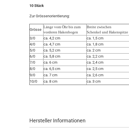
10 Stück
Zur Grössenorientierung:
Länge vom Öhr bis zum
Breite zwischen
Grösse
vorderen Hakenbogen
Schenkel und Hakenspitze
3/0
ca. 4,2 cm
ca. 1,5 cm
4/0
ca. 4,7 cm
ca. 1,8 cm
5/0
ca. 5,2 cm
ca. 2 cm
6/0
ca. 5,8 cm
ca. 2,2 cm
7/0
ca. 6 cm
ca. 2,4 cm
8/0
ca. 6,5 cm
ca. 2,5 cm
9/0
ca. 7 cm
ca. 2,6 cm
10/0
ca. 8 cm
ca. 3 cm
Hersteller Informationen