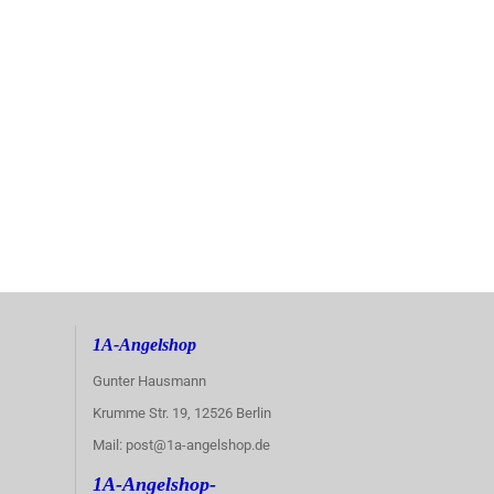
1A-Angelshop
Gunter Hausmann
Krumme Str. 19, 12526 Berlin
Mail: post@1a-angelshop.de
1A-Angelshop-