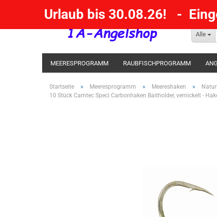
Urlaub bis 30.08.26! - Ein
Alle
MEERESPROGRAMM
RAUBFISCHPROGRAMM
ANG
KESCHER / SENKE / GAFF
POSEN SBIRULINOS
BL
»
»
»
Startseite
Meeresprogramm
Meereshaken
Natur
10 Stück Camtec Speci Carbonhaken Baitholder, vernickelt - Ha
MESSER UND MEHR
RÄUCHERNN / OUTDOOR / BBQ