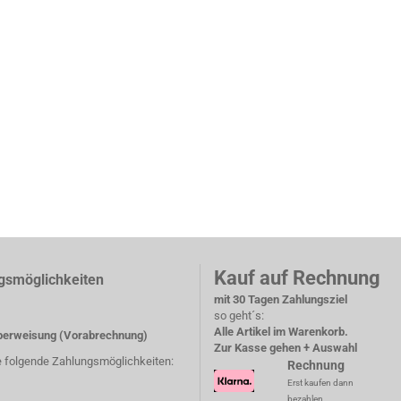
Kauf auf Rechnung
gsmöglichkeiten
mit 30 Tagen Zahlungsziel
so geht´s:
Alle Artikel im Warenkorb.
erweisung (Vorabrechnung)
Zur Kasse gehen + Auswahl
e folgende Zahlungsmöglichkeiten:
Rechnung
Erst kaufen dann
bezahlen