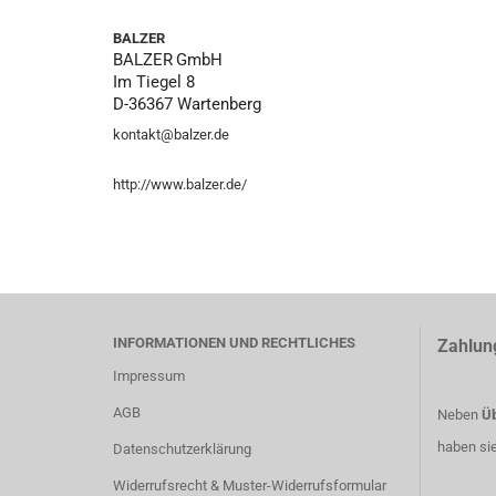
BALZER
BALZER
GmbH
Im Tiegel 8
D-36367 Wartenberg
kontakt@balzer.de
http://www.balzer.de/
INFORMATIONEN UND RECHTLICHES
Zahlun
Impressum
AGB
Neben
Üb
haben si
Datenschutzerklärung
Widerrufsrecht & Muster-Widerrufsformular