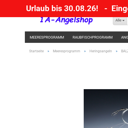
Urlaub bis 30.08.26! - Ein
Alle
MEERESPROGRAMM
RAUBFISCHPROGRAMM
ANG
KESCHER / SENKE / GAFF
POSEN SBIRULINOS
BL
»
»
»
Startseite
Meeresprogramm
Heringsangeln
BAL
MESSER UND MEHR
RÄUCHERNN / OUTDOOR / BBQ