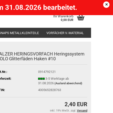
Köpenick )
eMail
Kundenlogin
Merkzettel
 31.08.2026 bearbeitet.
Ihr Warenkorb
0,00 EUR
SNAPS METALLKLEINTEILE
VORFÄCHER V.-MATERIAL
SÄCKE
RUTENHALTER STÄNDER ROD-POD
ALZER HERINGSVORFACH Heringssystem
OLO Glitterfäden Haken #10
t.Nr.:
0914792121
eferzeit:
3-5 Werktage ab
31.08.2026
(Ausland abweichend)
IN:
4005652828763
2,40 EUR
inkl. 19% MwSt. zzgl.
Versand