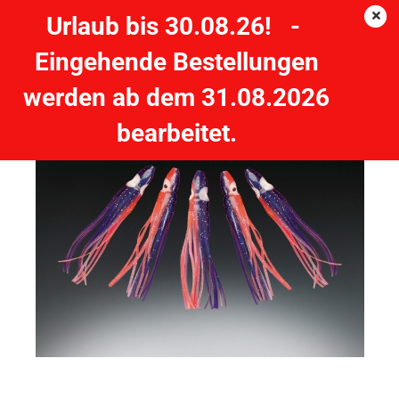
Urlaub bis 30.08.26! -
Eingehende Bestellungen
BALZER Octopus 9 cm Blau-Pink-Glitter - 5 Stück
werden ab dem 31.08.2026
BALZER
bearbeitet.