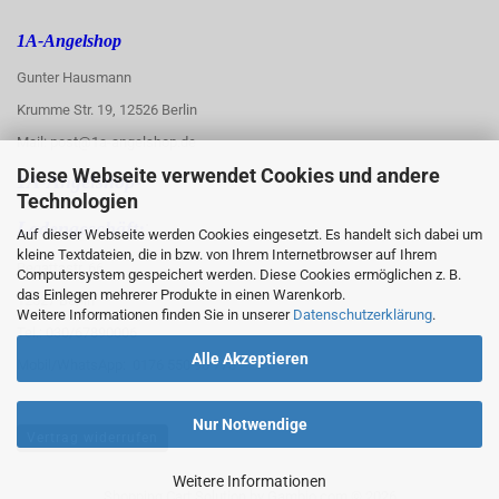
1A-Angelshop
Gunter Hausmann
Krumme Str. 19, 12526 Berlin
Mail: post@1a-angelshop.de
Diese Webseite verwendet Cookies und andere
1A-Angelshop-
Technologien
:
Ladengeschäft:
Auf dieser Webseite werden Cookies eingesetzt. Es handelt sich dabei um
kleine Textdateien, die in bzw. von Ihrem Internetbrowser auf Ihrem
Regattastr. 66
Computersystem gespeichert werden. Diese Cookies ermöglichen z. B.
das Einlegen mehrerer Produkte in einen Warenkorb.
12527 Berlin
Weitere Informationen finden Sie in unserer
Datenschutzerklärung
.
Tel.: 030/67890006
Alle Akzeptieren
Mobil/WhatsApp: 0176 550 90 773
Nur Notwendige
Vertrag widerrufen
Weitere Informationen
Shopping Cart Solution
by Gambio.com © 2026