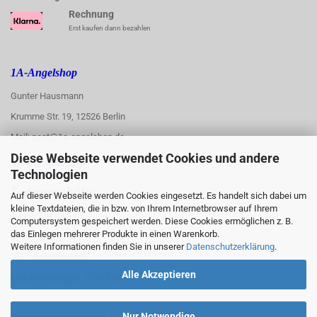
Rechnung
Erst kaufen dann bezahlen
1A-Angelshop
Gunter Hausmann
Krumme Str. 19, 12526 Berlin
Mail: post@1a-angelshop.de
Diese Webseite verwendet Cookies und andere
1A-Angelshop-
Technologien
:
Ladengeschäft:
Auf dieser Webseite werden Cookies eingesetzt. Es handelt sich dabei um
kleine Textdateien, die in bzw. von Ihrem Internetbrowser auf Ihrem
Regattastr. 66
Computersystem gespeichert werden. Diese Cookies ermöglichen z. B.
das Einlegen mehrerer Produkte in einen Warenkorb.
12527 Berlin
Weitere Informationen finden Sie in unserer
Datenschutzerklärung
.
Tel.: 030/67890006
Alle Akzeptieren
Mobil/WhatsApp: 0176 550 90 773
Nur Notwendige