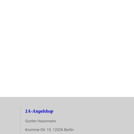
1A-Angelshop
Gunter Hausmann
Krumme Str. 19, 12526 Berlin