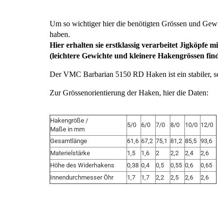
Um so wichtiger hier die benötigten Grössen und Gewi
haben.
Hier erhalten sie erstklassig verarbeitet Jigköp
(leichtere Gewichte und kleinere Hakengrössen fin
Der VMC Barbarian 5150 RD Haken ist ein stabiler,
Zur Grössenorientierung der Haken, hier di
Hakengröße /
5/0
6/0
7/0
8/0
10/0
12/0
Maße in mm
Gesamtlänge
61,6
67,2
75,1
81,2
85,5
93,6
Materielstärke
1,5
1,6
2
2,2
2,4
2,6
Höhe des Widerhakens
0,38
0,4
0,5
0,55
0,6
0,65
Innendurchmesser Öhr
1,7
1,7
2,2
2,5
2,6
2,6