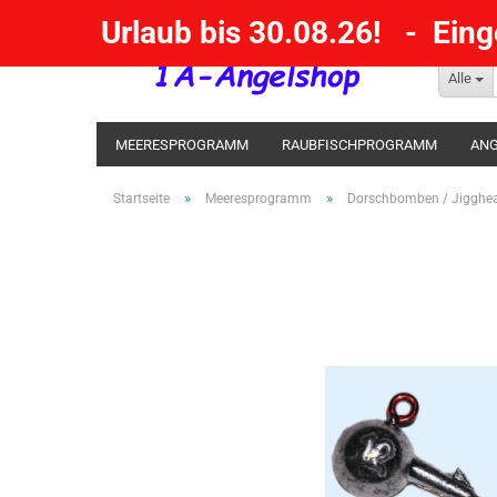
Urlaub bis 30.08.26! - Ein
Alle
MEERESPROGRAMM
RAUBFISCHPROGRAMM
ANG
KESCHER / SENKE / GAFF
POSEN SBIRULINOS
BL
»
»
Startseite
Meeresprogramm
Dorschbomben / Jigghe
MESSER UND MEHR
RÄUCHERNN / OUTDOOR / BBQ