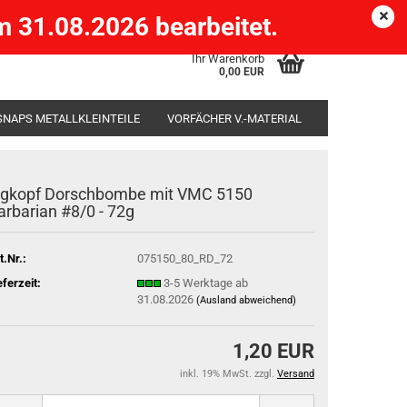
Köpenick )
eMail
Kundenlogin
Merkzettel
 31.08.2026 bearbeitet.
Ihr Warenkorb
0,00 EUR
SNAPS METALLKLEINTEILE
VORFÄCHER V.-MATERIAL
SÄCKE
RUTENHALTER STÄNDER ROD-POD
igkopf Dorschbombe mit VMC 5150
arbarian #8/0 - 72g
t.Nr.:
075150_80_RD_72
eferzeit:
3-5 Werktage ab
31.08.2026
(Ausland abweichend)
1,20 EUR
inkl. 19% MwSt. zzgl.
Versand