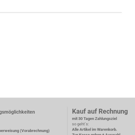
Kauf auf Rechnung
gsmöglichkeiten
mit 30 Tagen Zahlungsziel
so geht´s:
Alle Artikel im Warenkorb.
erweisung (Vorabrechnung)
Zur Kasse gehen + Auswahl