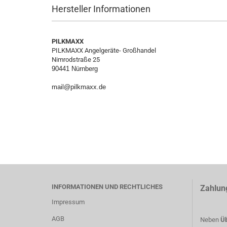
Hersteller Informationen
PILKMAXX
PILKMAXX Angelgeräte- Großhandel
Nimrodstraße 25
90441 Nürnberg
mail@pilkmaxx.de
INFORMATIONEN UND RECHTLICHES
Zahlun
Impressum
AGB
Neben
Üb