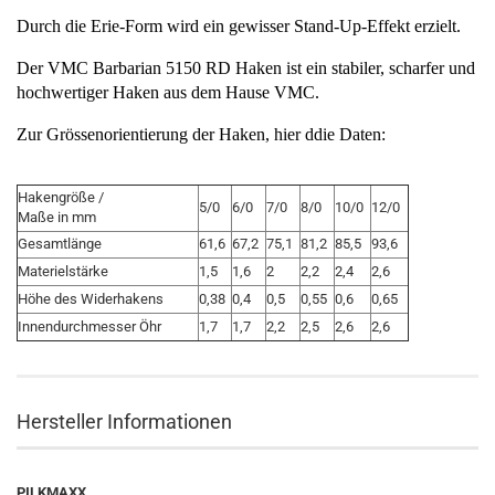
Durch die Erie-Form wird ein gewisser Stand-Up-Effekt erzielt.
Der VMC Barbarian 5150 RD Haken ist ein stabiler, scharfer und
hochwertiger Haken aus dem Hause VMC.
Zur Grössenorientierung der Haken, hier ddie Daten:
Hakengröße /
5/0
6/0
7/0
8/0
10/0
12/0
Maße in mm
Gesamtlänge
61,6
67,2
75,1
81,2
85,5
93,6
Materielstärke
1,5
1,6
2
2,2
2,4
2,6
Höhe des Widerhakens
0,38
0,4
0,5
0,55
0,6
0,65
Innendurchmesser Öhr
1,7
1,7
2,2
2,5
2,6
2,6
Hersteller Informationen
PILKMAXX