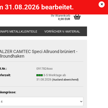
Köpenick )
eMail
Kundenlogin
Merkzettel
 31.08.2026 bearbeitet.
Ihr Warenkorb
0,00 EUR
SNAPS METALLKLEINTEILE
VORFÄCHER V.-MATERIAL
SÄCKE
RUTENHALTER STÄNDER ROD-POD
ALZER CAMTEC Speci Allruond brüniert -
llroundhaken
t.Nr.:
0917824xxx
eferzeit:
3-5 Werktage ab
31.08.2026
(Ausland abweichend)
kengrösse: