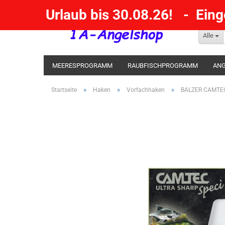
Urlaub bis 30.08.26! - Ein
Alle
MEERESPROGRAMM
RAUBFISCHPROGRAMM
ANG
KESCHER / SENKE / GAFF
POSEN SBIRULINOS
BL
»
»
»
Startseite
Haken
Vorfachhaken
BALZER CAMTEC S
MESSER UND MEHR
RÄUCHERNN / OUTDOOR / BBQ