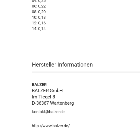
04: 0,25
06: 0,22
08: 0,20
10: 0,18
12: 0,16
14: 0,14
Hersteller Informationen
BALZER
BALZER
GmbH
Im Tiegel 8
D-36367 Wartenberg
kontakt@balzer.de
http://www.balzer.de/