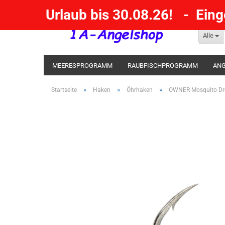
Urlaub bis 30.08.26! - Ein
Alle
MEERESPROGRAMM
RAUBFISCHPROGRAMM
ANG
KESCHER / SENKE / GAFF
POSEN SBIRULINOS
BL
»
»
»
Startseite
Haken
Öhrhaken
OWNER Mosquito Drop
MESSER UND MEHR
RÄUCHERNN / OUTDOOR / BBQ