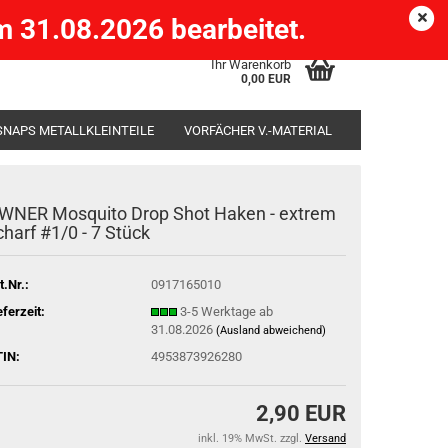
Köpenick )
eMail
Kundenlogin
Merkzettel
 31.08.2026 bearbeitet.
Ihr Warenkorb
0,00 EUR
SNAPS METALLKLEINTEILE
VORFÄCHER V.-MATERIAL
SÄCKE
RUTENHALTER STÄNDER ROD-POD
WNER Mosquito Drop Shot Haken - extrem
charf #1/0 - 7 Stück
t.Nr.:
0917165010
eferzeit:
3-5 Werktage ab
31.08.2026
(Ausland abweichend)
IN:
4953873926280
2,90 EUR
inkl. 19% MwSt. zzgl.
Versand