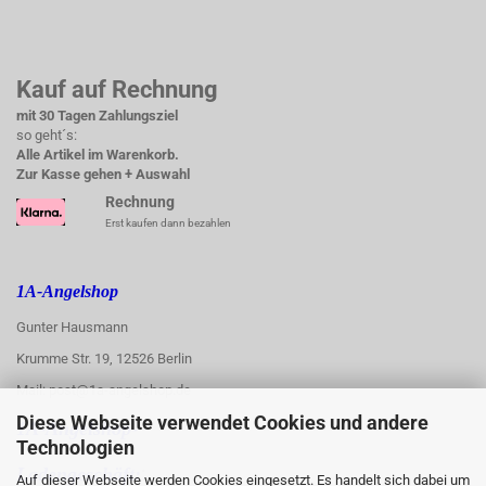
Kauf auf Rechnung
mit 30 Tagen Zahlungsziel
so geht´s:
Alle Artikel im Warenkorb.
Zur Kasse gehen + Auswahl
Rechnung
Erst kaufen dann bezahlen
1A-Angelshop
Gunter Hausmann
Krumme Str. 19, 12526 Berlin
Mail: post@1a-angelshop.de
Diese Webseite verwendet Cookies und andere
1A-Angelshop-
Technologien
:
Ladengeschäft:
Auf dieser Webseite werden Cookies eingesetzt. Es handelt sich dabei um