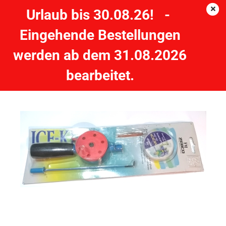
Urlaub bis 30.08.26! -
Eingehende Bestellungen
ZEBCO Ice King Eisangelset Angelset zum Eisangeln
werden ab dem 31.08.2026
ZEBCO
bearbeitet.