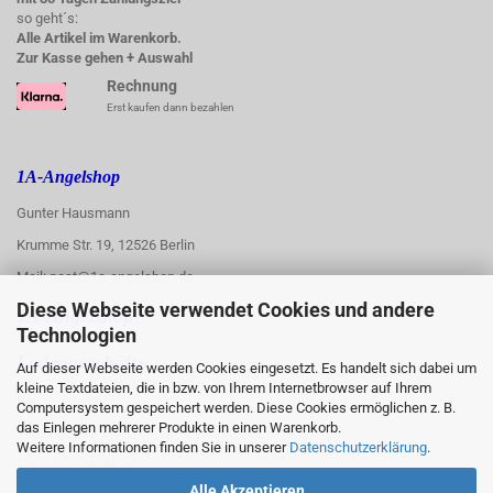
so geht´s:
Alle Artikel im Warenkorb.
Zur Kasse gehen + Auswahl
Rechnung
Erst kaufen dann bezahlen
1A-Angelshop
Gunter Hausmann
Krumme Str. 19, 12526 Berlin
Mail: post@1a-angelshop.de
Diese Webseite verwendet Cookies und andere
1A-Angelshop-
Technologien
:
Ladengeschäft:
Auf dieser Webseite werden Cookies eingesetzt. Es handelt sich dabei um
kleine Textdateien, die in bzw. von Ihrem Internetbrowser auf Ihrem
Regattastr. 66
Computersystem gespeichert werden. Diese Cookies ermöglichen z. B.
das Einlegen mehrerer Produkte in einen Warenkorb.
12527 Berlin
Weitere Informationen finden Sie in unserer
Datenschutzerklärung
.
Tel.: 030/67890006
Alle Akzeptieren