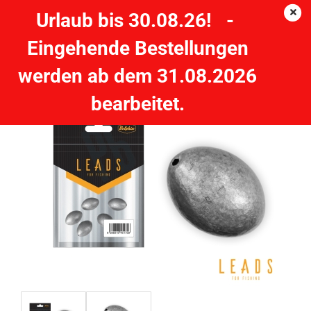
Urlaub bis 30.08.26! -
Eingehende Bestellungen
5 Stück Delphin LEADS Olivenblei - 20 Gramm
werden ab dem 31.08.2026
bearbeitet.