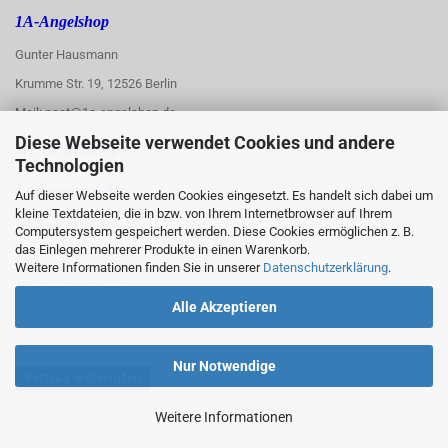
1A-Angelshop
Gunter Hausmann
Krumme Str. 19, 12526 Berlin
Mail: post@1a-angelshop.de
Diese Webseite verwendet Cookies und andere
1A-Angelshop-
Technologien
:
Ladengeschäft:
Auf dieser Webseite werden Cookies eingesetzt. Es handelt sich dabei um
kleine Textdateien, die in bzw. von Ihrem Internetbrowser auf Ihrem
Regattastr. 66
Computersystem gespeichert werden. Diese Cookies ermöglichen z. B.
das Einlegen mehrerer Produkte in einen Warenkorb.
12527 Berlin
Weitere Informationen finden Sie in unserer
Datenschutzerklärung
.
Tel.: 030/67890006
Alle Akzeptieren
Mobil/WhatsApp: 0176 550 90 773
Nur Notwendige
Vertrag widerrufen
Weitere Informationen
Shopping Cart Solution
by Gambio.com © 2026