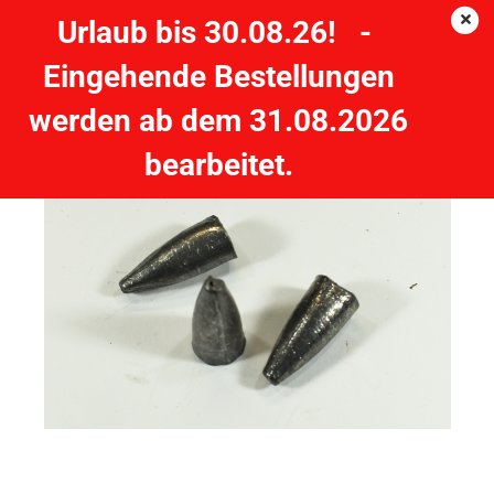
Urlaub bis 30.08.26! -
Eingehende Bestellungen
3 Stück 12 Gramm - Texas Blei - Carolina-Blei
werden ab dem 31.08.2026
PILKMAXX
bearbeitet.