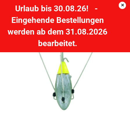
Urlaub bis 30.08.26! -
Eingehende Bestellungen
DEGA-JENZI Brandungsblei Krallenblei 200g
werden ab dem 31.08.2026
JENZI
bearbeitet.