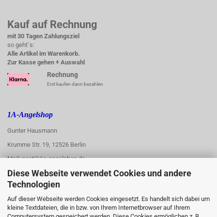
Kauf auf Rechnung
mit 30 Tagen Zahlungsziel
so geht´s:
Alle Artikel im Warenkorb.
Zur Kasse gehen + Auswahl
Rechnung
Erst kaufen dann bezahlen
1A-Angelshop
Gunter Hausmann
Krumme Str. 19, 12526 Berlin
Mail: post@1a-angelshop.de
Diese Webseite verwendet Cookies und andere
1A-Angelshop-
Technologien
:
Ladengeschäft:
Auf dieser Webseite werden Cookies eingesetzt. Es handelt sich dabei um
kleine Textdateien, die in bzw. von Ihrem Internetbrowser auf Ihrem
Regattastr. 66
Computersystem gespeichert werden. Diese Cookies ermöglichen z. B.