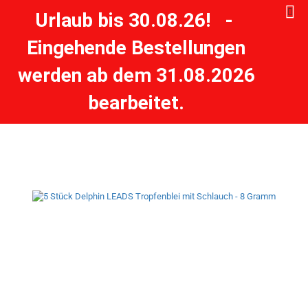
Urlaub bis 30.08.26! -
Eingehende Bestellungen
5 Stück Delphin LEADS Tropfenblei mit Schlauch - 8
werden ab dem 31.08.2026
Gramm
bearbeitet.