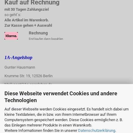
Kauf auf Rechnung
mit 30 Tagen Zahlungsziel
so geht´s:
Alle Artikel im Warenkorb.
Zur Kasse gehen + Auswahl
Rechnung
Erst kaufen dann bezahlen
1A-Angelshop
Gunter Hausmann
Krumme Str. 19, 12526 Berlin
Mail: post@1a-angelshop.de
Diese Webseite verwendet Cookies und andere
1A-Angelshop-
Technologien
:
Ladengeschäft:
Auf dieser Webseite werden Cookies eingesetzt. Es handelt sich dabei um
kleine Textdateien, die in bzw. von Ihrem Internetbrowser auf Ihrem
Regattastr. 66
Computersystem gespeichert werden. Diese Cookies ermöglichen z. B.
das Einlegen mehrerer Produkte in einen Warenkorb.
12527 Berlin
Weitere Informationen finden Sie in unserer
Datenschutzerklärung
.